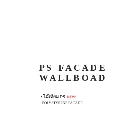
P S F A C A D E
W A L L B O A D
• ไม้เทียม PS
NEW!
POLYSTYRENE FACADE