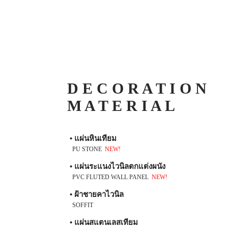
D E C O R A T I O N
M A T E R I A L
• แผ่นหินเทียม
PU STONE
NEW!
• แผ่นระแนงไวนิลตกแต่งผนัง
PVC FLUTED WALL PANEL
NEW!
• ฝ้าชายคาไวนิล
SOFFIT
• แผ่นสแตนเลสเทียม