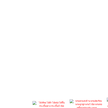
เป็นวัสดุปูพื้นที่ใช้ง่าย สามารถทำ
เรียบ ทั้งพื้นไม้เก่าและใหม่พื้นที่ 
นวัตกรรมใหม่ที่ฉีกกฎข้อจำกัดของไ
ไม้จริง - WPC WALL (ไม้เทียม สำหรับ
ไม่หลุด ลอกหรือซีดจางลงจึงไม่จำเป
INFINITE HPL (แผ่นลามิเนต) สำหร
ดินเหนียว ดัดแปลง mcm modified c